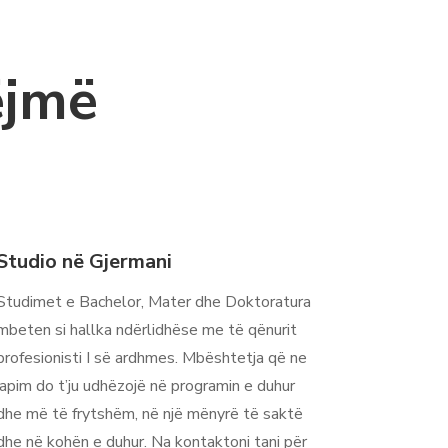
ëjmë
Studio në Gjermani
Studimet e Bachelor, Mater dhe Doktoratura
mbeten si hallka ndërlidhëse me të qënurit
profesionisti I së ardhmes. Mbështetja që ne
japim do t’ju udhëzojë në programin e duhur
dhe më të frytshëm, në një mënyrë të saktë
dhe në kohën e duhur. Na kontaktoni tani për