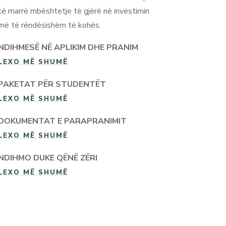
të marrë mbështetje të gjërë në investimin
më të rëndësishëm të kohës.
NDIHMESË NË APLIKIM DHE PRANIM
LEXO MË SHUMË
PAKETAT PËR STUDENTËT
LEXO MË SHUMË
DOKUMENTAT E PARAPRANIMIT
LEXO MË SHUMË
NDIHMO DUKE QËNË ZËRI
LEXO MË SHUMË