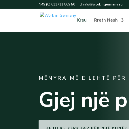
49 (0) 611711 869 50
info@workingermany.eu
Kreu
Rreth Nesh
MËNYRA MË E LEHTË PËR
Gjej një 
JE DUKE KËRKUAR PËR NJË PUNË?