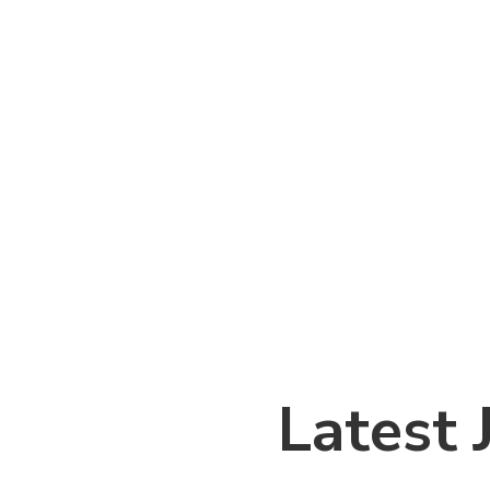
me. Cdo ditë ne ju dëgjojmë, analizojmë se cfarë ju
ë të mirë. Cfarëdo përshtatet me ju, përshtatet me
ë kërkim të profesionistëve të rinj dhe ne jemi porta që
gjatura, parapagesa e takime të panevojshme!
Latest 